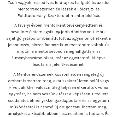
Zsófi vagyok másodéves földrajzos hallgató és az idei
Mentorrendszerben én leszek a Földrajz- és
Földtudományi Szakterület mentorfelelőse.
A tavalyi évben mentorként tevékenykedtem és
bevallom életem egyik legjobb döntése volt. Már a
saját gólyatáboromban átfutott az agyamon ötletként a
jelentkezés, hiszen fantasztikus mentoraim voltak. És
miután a mentorbevonón meghallgattam az
élménybeszámolóikat, már az egyetemről kilépve
leadtam a jelentkezésemet.
A Mentorrendszernek köszönhetően rengeteg új
embert ismertem meg, akár szakterületen belül vagy
kívül, akikkel valószínűleg teljesen elkerültük volna
egymást, ha nem veszünk részt a képzésen. Emellett
csodálatos élményekkel gazdagodtam és az egyetem
működéséről is csomó új dolgot tanulhattam meg,
amelyeket a későbbiekben hasznosítani is tudtam. És