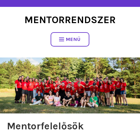
Tartalomhoz
MENTORRENDSZER
MENÜ
Mentorfelelősök