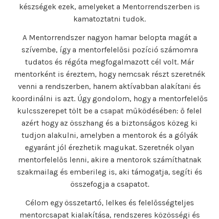
készségek ezek, amelyeket a Mentorrendszerben is
kamatoztatni tudok.
A Mentorrendszer nagyon hamar belopta magát a
szívembe, így a mentorfelelősi pozíció számomra
tudatos és régóta megfogalmazott cél volt. Már
mentorként is éreztem, hogy nemcsak részt szeretnék
venni a rendszerben, hanem aktívabban alakítani és
koordinálni is azt. Úgy gondolom, hogy a mentorfelelős
kulcsszerepet tölt be a csapat működésében: ő felel
azért hogy az összhang és a biztonságos közeg ki
tudjon alakulni, amelyben a mentorok és a gólyák
egyaránt jól érezhetik magukat. Szeretnék olyan
mentorfelelős lenni, akire a mentorok számíthatnak
szakmailag és emberileg is, aki támogatja, segíti és
összefogja a csapatot.
Célom egy összetartó, lelkes és felelősségteljes
mentorcsapat kialakítása, rendszeres közösségi és