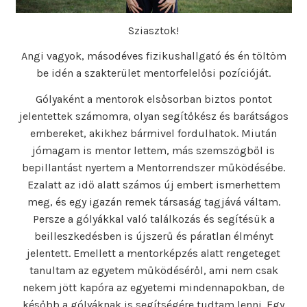
Sziasztok!
Angi vagyok, másodéves fizikushallgató és én töltöm
be idén a szakterület mentorfelelősi pozícióját.
Gólyaként a mentorok elsősorban biztos pontot
jelentettek számomra, olyan segítőkész és barátságos
embereket, akikhez bármivel fordulhatok. Miután
jómagam is mentor lettem, más szemszögből is
bepillantást nyertem a Mentorrendszer működésébe.
Ezalatt az idő alatt számos új embert ismerhettem
meg, és egy igazán remek társaság tagjává váltam.
Persze a gólyákkal való találkozás és segítésük a
beilleszkedésben is újszerű és páratlan élményt
jelentett. Emellett a mentorképzés alatt rengeteget
tanultam az egyetem működéséről, ami nem csak
nekem jött kapóra az egyetemi mindennapokban, de
később a gólyáknak is segítségére tudtam lenni. Egy