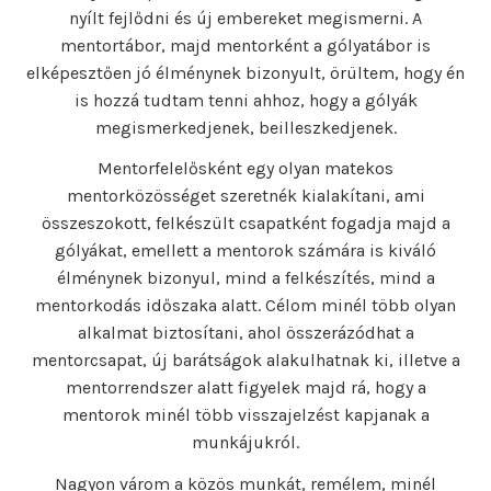
nyílt fejlődni és új embereket megismerni. A
mentortábor, majd mentorként a gólyatábor is
elképesztően jó élménynek bizonyult, örültem, hogy én
is hozzá tudtam tenni ahhoz, hogy a gólyák
megismerkedjenek, beilleszkedjenek.
Mentorfelelősként egy olyan matekos
mentorközösséget szeretnék kialakítani, ami
összeszokott, felkészült csapatként fogadja majd a
gólyákat, emellett a mentorok számára is kiváló
élménynek bizonyul, mind a felkészítés, mind a
mentorkodás időszaka alatt. Célom minél több olyan
alkalmat biztosítani, ahol összerázódhat a
mentorcsapat, új barátságok alakulhatnak ki, illetve a
mentorrendszer alatt figyelek majd rá, hogy a
mentorok minél több visszajelzést kapjanak a
munkájukról.
Nagyon várom a közös munkát, remélem, minél