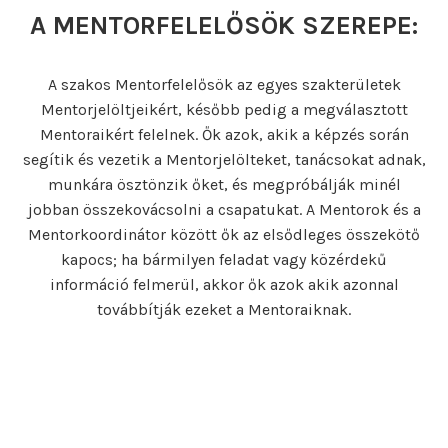
A MENTORFELELŐSÖK SZEREPE:
A szakos Mentorfelelősök az egyes szakterületek
Mentorjelöltjeikért, később pedig a megválasztott
Mentoraikért felelnek. Ők azok, akik a képzés során
segítik és vezetik a Mentorjelölteket, tanácsokat adnak,
munkára ösztönzik őket, és megpróbálják minél
jobban összekovácsolni a csapatukat. A Mentorok és a
Mentorkoordinátor között ők az elsődleges összekötő
kapocs; ha bármilyen feladat vagy közérdekű
információ felmerül, akkor ők azok akik azonnal
továbbítják ezeket a Mentoraiknak.