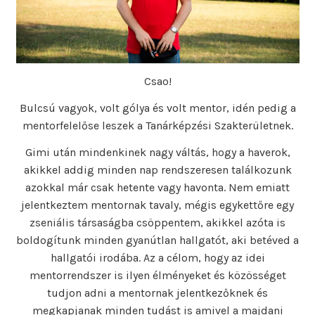
Csao!
Bulcsú vagyok, volt gólya és volt mentor, idén pedig a
mentorfelelőse leszek a Tanárképzési Szakterületnek.
Gimi után mindenkinek nagy váltás, hogy a haverok,
akikkel addig minden nap rendszeresen találkozunk
azokkal már csak hetente vagy havonta. Nem emiatt
jelentkeztem mentornak tavaly, mégis egykettőre egy
zseniális társaságba csöppentem, akikkel azóta is
boldogítunk minden gyanútlan hallgatót, aki betéved a
hallgatói irodába. Az a célom, hogy az idei
mentorrendszer is ilyen élményeket és közösséget
tudjon adni a mentornak jelentkezőknek és
megkapjanak minden tudást is amivel a majdani