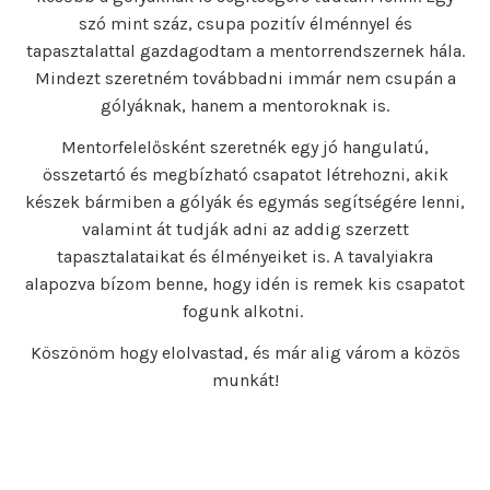
szó mint száz, csupa pozitív élménnyel és
tapasztalattal gazdagodtam a mentorrendszernek hála.
Mindezt szeretném továbbadni immár nem csupán a
gólyáknak, hanem a mentoroknak is.
Mentorfelelősként szeretnék egy jó hangulatú,
összetartó és megbízható csapatot létrehozni, akik
készek bármiben a gólyák és egymás segítségére lenni,
valamint át tudják adni az addig szerzett
tapasztalataikat és élményeiket is. A tavalyiakra
alapozva bízom benne, hogy idén is remek kis csapatot
fogunk alkotni.
Köszönöm hogy elolvastad, és már alig várom a közös
munkát!