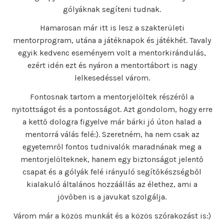
gólyáknak segíteni tudnak.
Hamarosan már itt is lesz a szakterületi
mentorprogram, utána a játéknapok és játékhét. Tavaly
egyik kedvenc eseményem volt a mentorkirándulás,
ezért idén ezt és nyáron a mentortábort is nagy
lelkesedéssel várom.
Fontosnak tartom a mentorjelöltek részéről a
nyitottságot és a pontosságot. Azt gondolom, hogy erre
a kettő dologra figyelve már bárki jó úton halad a
mentorrá válás felé:). Szeretném, ha nem csak az
egyetemről fontos tudnivalók maradnának meg a
mentorjelölteknek, hanem egy biztonságot jelentő
csapat és a gólyák felé irányuló segítőkészségből
kialakuló általános hozzáállás az élethez, ami a
jövőben is a javukat szolgálja.
Várom már a közös munkát és a közös szórakozást is:)