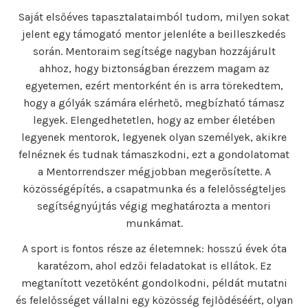
Saját elsőéves tapasztalataimból tudom, milyen sokat
jelent egy támogató mentor jelenléte a beilleszkedés
során. Mentoraim segítsége nagyban hozzájárult
ahhoz, hogy biztonságban érezzem magam az
egyetemen, ezért mentorként én is arra törekedtem,
hogy a gólyák számára elérhető, megbízható támasz
legyek. Elengedhetetlen, hogy az ember életében
legyenek mentorok, legyenek olyan személyek, akikre
felnéznek és tudnak támaszkodni, ezt a gondolatomat
a Mentorrendszer mégjobban megerősítette. A
közösségépítés, a csapatmunka és a felelősségteljes
segítségnyújtás végig meghatározta a mentori
munkámat.
A sport is fontos része az életemnek: hosszú évek óta
karatézom, ahol edzői feladatokat is ellátok. Ez
megtanított vezetőként gondolkodni, példát mutatni
és felelősséget vállalni egy közösség fejlődéséért, olyan