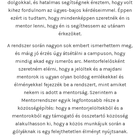
dolgokkal, és hatalmas segítségnek éreztem, hogy volt
kihez fordulnom az ügyes-bajos kérdéseimmel. Éppen
ezért is tudtam, hogy mindenképpen szeretnék én is
mentor lenni, hogy én is segíthessem az utánam
érkezőket.
A rendszer során nagyon sok embert ismerhettem meg,
és máig jó érzés úgy átsétálni a campuson, hogy
mindig akad egy ismerős arc. Mentorfelelősként
szeretném elérni, hogy a jelöltek és a majdani
mentorok is ugyan olyan boldog emlékekkel és
élményekkel fejezzék be a rendszert, mint amiket
nekem is adott a mentorság. Szerintem a
Mentorrendszer egyik legfontosabb része a
közösségépítés: hogy a mentorjelöltekből és a
mentorokból egy támogató és összetartó közösség
alakulhasson ki, hogy a közös munkájuk során a
gólyáknak is egy felejthetetlen élményt nyújtsanak.